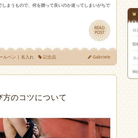
でしまうもので、何を贈って良いのか迷ってしまいがちで
READ
READ
ロ
POST
POST
投
ールペン
|
名入れ
記念品
Gabriele
コ
Wo
び方のコツについて