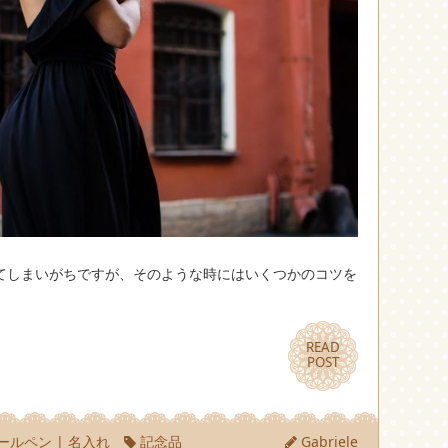
てしまいがちですが、そのような時にはいくつかのコツを
READ
READ
POST
POST
ールペン
|
名入れ
記念品
Gabriele