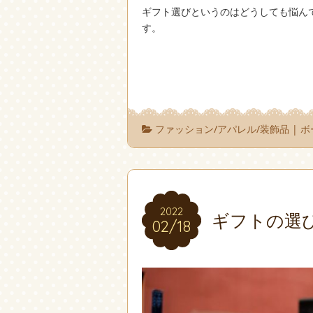
ギフト選びというのはどうしても悩ん
す。
ファッション/アパレル/装飾品
|
ボ
2022
2022
ギフトの選
02/18
02/18