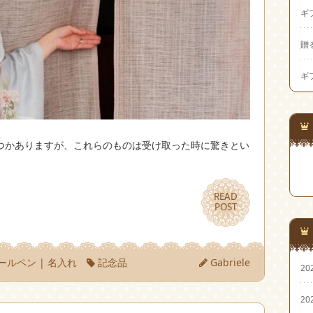
ギ
贈
ギ
つかありますが、これらのものは受け取った時に驚きとい
READ
READ
POST
POST
ールペン
|
名入れ
記念品
Gabriele
20
20