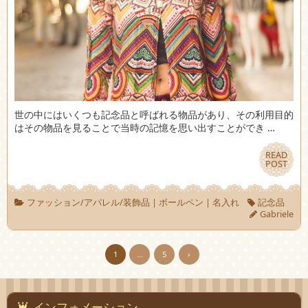
世の中にはいくつも記念品と呼ばれる物品があり、その利用目的
はその物品を見ることで当時の記憶を思い出すことができ …
READ
READ
POST
POST
ファッション/アパレル/装飾品
|
ボールペン
|
名入れ
記念品
Gabriele
1
…
5
›
インフォメーション