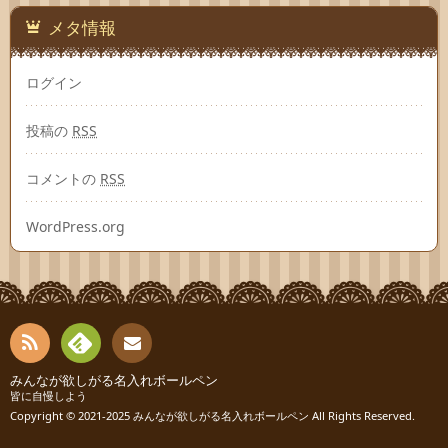
メタ情報
ログイン
投稿の
RSS
コメントの
RSS
WordPress.org
RSS
Fee
みんなが欲しがる名入れボールペン
連絡
皆に自慢しよう
Copyright © 2021-2025
みんなが欲しがる名入れボールペン
All Rights Reserved.
dly
先