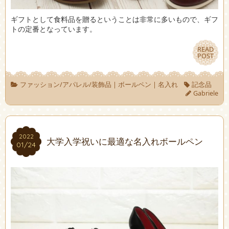
ギフトとして食料品を贈るということは非常に多いもので、ギフ
トの定番となっています。
READ
READ
POST
POST
ファッション/アパレル/装飾品
|
ボールペン
|
名入れ
記念品
Gabriele
2022
2022
大学入学祝いに最適な名入れボールペン
01/24
01/24