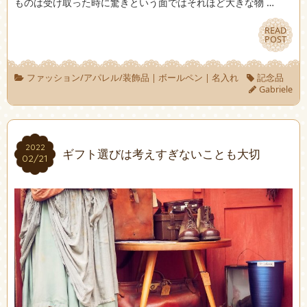
ものは受け取った時に驚きという面ではそれほど大きな物 …
READ
READ
POST
POST
ファッション/アパレル/装飾品
|
ボールペン
|
名入れ
記念品
Gabriele
2022
2022
ギフト選びは考えすぎないことも大切
02/21
02/21