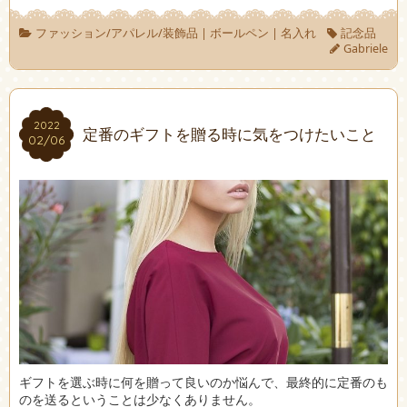
ファッション/アパレル/装飾品
|
ボールペン
|
名入れ
記念品
Gabriele
2022
2022
定番のギフトを贈る時に気をつけたいこと
02/06
02/06
ギフトを選ぶ時に何を贈って良いのか悩んで、最終的に定番のも
のを送るということは少なくありません。