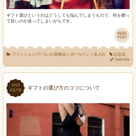
ギフト選びというのはどうしても悩んでしまうもので、何を贈っ
て良いのか迷ってしまいがちです。
READ
READ
POST
POST
ファッション/アパレル/装飾品
|
ボールペン
|
名入れ
記念品
Gabriele
2022
2022
ギフトの選び方のコツについて
02/18
02/18