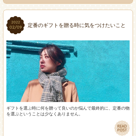
2022
2022
定番のギフトを贈る時に気をつけたいこと
02/09
02/09
ギフトを選ぶ時に何を贈って良いのか悩んで最終的に、定番の物
を選ぶということは少なくありません。
READ
READ
POST
POST