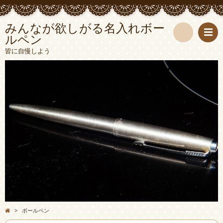
みんなが欲しがる名入れボー
ルペン
検
皆に自慢しよう
索
>
ボールペン