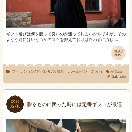
ギフト選びは何を贈って良いのか迷ってしまいがちですが、その
ような時にはいくつかのコツを抑えておけば迷わずに済む …
READ
READ
POST
POST
ファッション/アパレル/装飾品
|
ボールペン
|
名入れ
記念品
Gabriele
2022
2022
贈るものに困った時には定番ギフトが最適
02/15
02/15