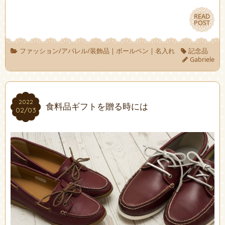
READ
READ
POST
POST
ファッション/アパレル/装飾品
|
ボールペン
|
名入れ
記念品
Gabriele
2022
2022
食料品ギフトを贈る時には
02/03
02/03