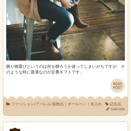
贈り物選びというのは何を贈ろうか迷ってしまいがちですが、そ
のような時に最適なのが定番ギフトです。
READ
READ
POST
POST
ファッション/アパレル/装飾品
|
ボールペン
|
名入れ
記念品
Gabriele