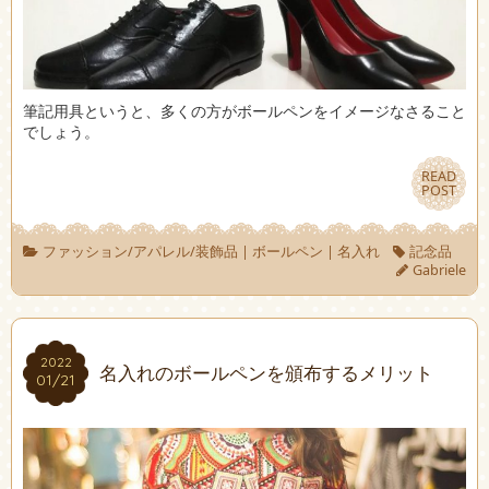
筆記用具というと、多くの方がボールペンをイメージなさること
でしょう。
READ
READ
POST
POST
ファッション/アパレル/装飾品
|
ボールペン
|
名入れ
記念品
Gabriele
2022
2022
名入れのボールペンを頒布するメリット
01/21
01/21