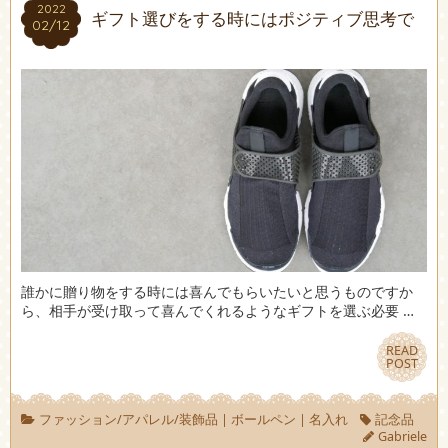
2022
2022
ギフト選びをする時にはポジティブ思考で
02/12
02/12
誰かに贈り物をする時には喜んでもらいたいと思うものですか
ら、相手が受け取って喜んでくれるようなギフトを選ぶ必要 …
READ
READ
POST
POST
ファッション/アパレル/装飾品
|
ボールペン
|
名入れ
記念品
Gabriele