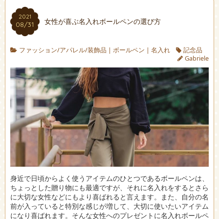
2021
女性が喜ぶ名入れボールペンの選び方
08/31
ファッション/アパレル/装飾品
|
ボールペン
|
名入れ
記念品
Gabriele
身近で日頃からよく使うアイテムのひとつであるボールペンは、
ちょっとした贈り物にも最適ですが、それに名入れをするとさら
に大切な女性などにもより喜ばれると言えます。
また、自分の名
前が入っていると特別な感じが増して、大切に使いたいアイテム
になり喜ばれます。そんな女性へのプレゼントに名入れボールペ