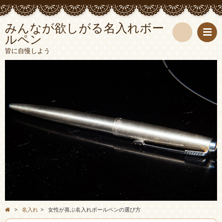
みんなが欲しがる名入れボー
ルペン
検
皆に自慢しよう
索
>
名入れ
>
女性が喜ぶ名入れボールペンの選び方