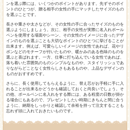
ンを選ぶ際には、いくつかのポイントがあります。先ずそのポイ
ントのひとつが、贈る相手の女性の手にマッチしたサイズのもの
を選ぶことです。
長さや重さや太さなどが、その女性の手に合ったサイズのものを
選ぶようにしましょう。次に、相手の女性が実際に名入れボール
ペンを使用する場面やシーン、その女性のイメージに合ったデザ
インのものを選ぶことも大切なポイントのひとつに挙げることが
出来ます。例えば、可愛らしいイメージの女性であれば、花やリ
ボンなどのモチーフが付いたものや、暖かみのある色味のものを
選ぶと喜ばれます。一方、仕事に打ち込んでいる女性であれば、
落ち着いた雰囲気のものシンプルなものや、スタイリッシュであ
りながらどことなく女性らしさもあるものや、上品なデザインの
ものがおすすめです。
さらに、長く使用してもらえるように、替え芯がお手軽に手に入
れることが出来るかどうかも確認しておくと尚良いでしょう。そ
の他、ボールペンに名入れをする際には、ある程度の日数が掛か
る場合にもあるので、プレゼントしたい時期にきちんと間に合う
ように、納期をしっかりと確認して余裕を持って注文することも
忘れず頭に入れておきたいものです。