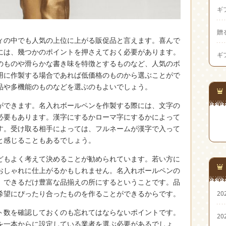
ギ
贈
ィの中でも人気の上位に上がる販促品と言えます。
喜んで
には、幾つかのポイントを押さえておく必要があります。
ギ
のものや滑らかな書き味を特徴とするものなど、人気のボ
用に作製する場合であれば低価格のものから選ぶことがで
品や多機能のものなどを選ぶのもよいでしょう。
ができます。名入れボールペンを作製する際には、文字の
必要もあります。漢字にするかローマ字にするかによって
す。受け取る相手によっては、フルネームが漢字で入って
と感じることもあるでしょう。
どもよく考えて決めることが勧められています。若い方に
おしゃれに仕上がるかもしれません。名入れボールペンの
、できるだけ豊富な品揃えの所にするということです。品
希望にぴったり合ったものを作ることができるからです。
20
ト数を確認しておくのも忘れてはならないポイントです。
20
を一本からに設定している業者を選ぶ必要があるでしょ