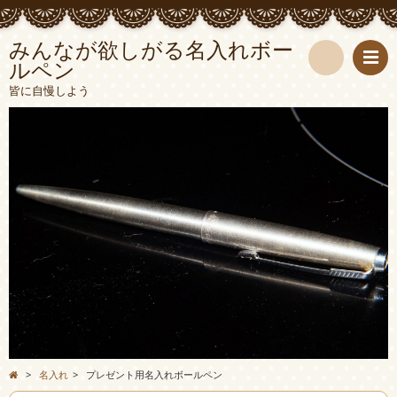
みんなが欲しがる名入れボー
ルペン
検
皆に自慢しよう
索
>
名入れ
>
プレゼント用名入れボールペン