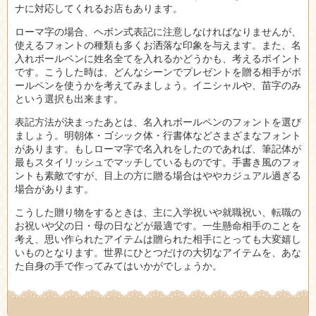
ナに対応してくれるお店もあります。
ローマ字の場合、ヘボン式表記に注意しなければなりませんが、
使えるフォントの種類も多くお洒落な印象を与えます。また、名
入れボールペンに姓名全てを入れるかどうかも、考えるポイント
です。こうした時は、どんなシーンでプレゼントを贈る相手がボ
ールペンを使うかを考えてみましょう。イニシャルや、苗字のみ
という選択も出来ます。
表記方法が決まったあとは、名入れボールペンのフォントを選び
ましょう。明朝体・ゴシック体・行書体などさまざまなフォント
があります。もしローマ字で名入れをしたのであれば、筆記体が
最もスタイリッシュでマッチしているものです。手書き風のフォ
ントも素敵ですが、目上の方に贈る場合はややカジュアル過ぎる
場合があります。
こうした贈り物をするときは、主に入学祝いや就職祝い、転職の
お祝いや父の日・母の日などが最適です。一生懸命相手のことを
考え、思い作られたアイテムは贈られた相手にとっても大変嬉し
いものとなります。世界にひとつだけの大切なアイテムを、あな
た自身の手で作ってみてはいかがでしょうか。