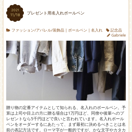
2021
プレゼント用名入れボールペン
11/18
ファッション/アパレル/装飾品
|
ボールペン
|
名入れ
記念品
Gabriele
贈り物の定番アイテムとして知られる、名入れのボールペン。
予
算は上司や目上の方に贈る場合は1万円ほど、同僚や後輩へのプ
レゼントなら5千円ほどで良いと言われています。名入れボール
ペンをオーダーするにあたって、まず最初に決めるべきことは名
前の表記方法です。ローマ字が一般的ですが、かな文字やカタカ