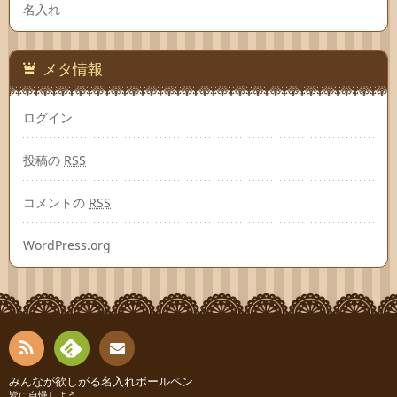
名入れ
メタ情報
ログイン
投稿の
RSS
コメントの
RSS
WordPress.org
RSS
Fee
みんなが欲しがる名入れボールペン
連絡
皆に自慢しよう