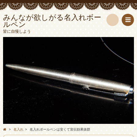
みんなが欲しがる名入れボー
ルペン
検
皆に自慢しよう
索
>
名入れ
>
名入れボールペンは安くて宣伝効果抜群