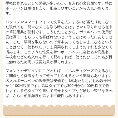
手軽に作れるとして需要が多いのが、名入れの文具類です。特に
ボールペンは単価も安く、配布しやすいことから人気がありま
す。
パソコンやスマートフォンで文章を入力するのが当たり前になっ
た現代でも、簡単なメモを取る時などはすばやく取り出せる従来
の筆記用具が便利です。こうしたことから、ボールペンの使用頻
度は高く、もらっても喜ばれないということはめったにありませ
ん。また、場所を取らないので何本あってもじゃまになるという
ことはなく、使われないまま廃棄されてしまうおそれも少なくて
済みます。このような性質を持つボールペンに会社名や商品名、
学校名などの名入れを行って配布すれば、使うたびにその名が目
に触れるため高い視認効果が得られます。
フォントやデザインにこだわれば、ノベルティグッズであるなし
に関係なく愛着をもって使ってもらえるという期待もあります。
名入れボールペンの製作費は安価で、1本あたりおおむね数十円
から100円程度です。高級タイプでも300円から400円程度で作
れます。多色タイプや書いて消せるタイプなど珍しい製品を選べ
ば、さらに使用頻度が高まる可能性もあります。