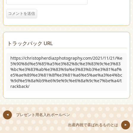
トラックバック URL
https://christopherdiazphotography.com/2021/11/21/%e
5%90%8d%e5%85%a5%e3%82%8c%e3%83%9c%e3%83
%bc%e3%83%ab%e3%83%9a%e3%83%b3%e3%81%af%
e5%ae%89%e3%81%8f%e3%81%a6%e5%ae%a3%e4%bc
%9d%e5%8a%b9%e6%9e%9c%e6%8a%9c%e7%be%a4/t
rackback/
プレゼント用名入れボールペン
出産内祝で喜ばれるものとは