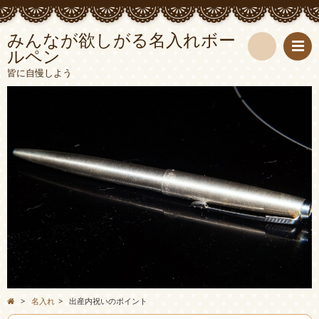
みんなが欲しがる名入れボー
ルペン
検
皆に自慢しよう
索
>
名入れ
>
出産内祝いのポイント