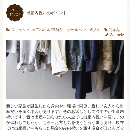
2021
出産内祝いのポイント
12/06
ファッション/アパレル/装飾品
|
ボールペン
|
名入れ
記念品
Gabriele
新しい家族が誕生したら身内や、職場の同僚、親しい友人から出
産祝いを頂く場合があります。
そのお返しとして渡すのが出産内
祝いです。昔は出産を知らせたい人全てに出産内祝いを渡しすの
が習わしでしたが、もらった方も気を使うと言う事もあり、現在
では出産祝いをもらった場合のみ内祝いを渡す場合がほとんどで